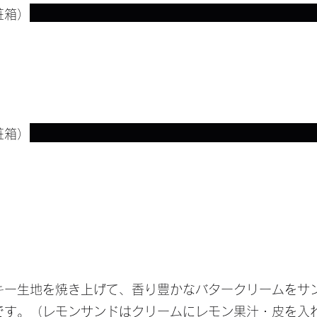
粧箱）
粧箱）
キー生地を焼き上げて、香り豊かなバタークリームをサ
です。（レモンサンドはクリームにレモン果汁・皮を入