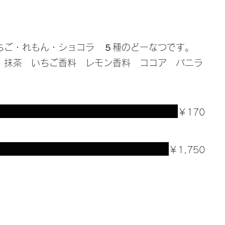
いちご・れもん・ショコラ ５種のどーなつです。
 抹茶 いちご香料 レモン香料 ココア バニラ
￥170
￥1,750