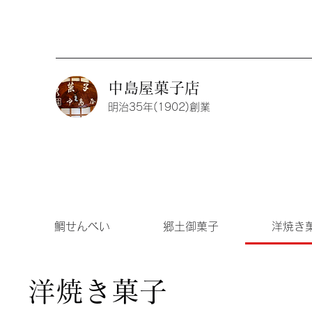
中島屋菓子店
明治35年(1902)創業
鯛せんべい
郷土御菓子
洋焼き
洋焼き菓子