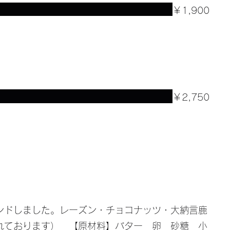
￥1,900
￥2,750
ンドしました。レーズン・チョコナッツ・大納言鹿
れております） 【原材料】バター 卵 砂糖 小